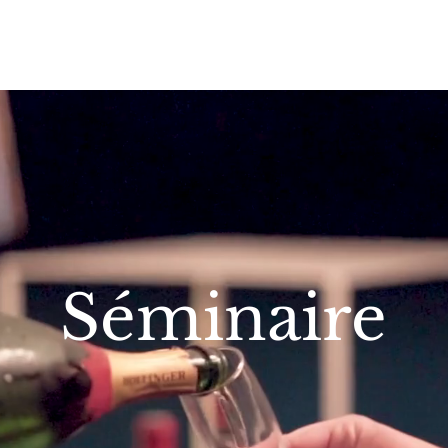
naire
Évènement
Photos
Hi
Séminaire